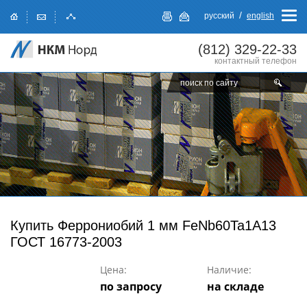
/
русский
english
(812)
329-22-33
контактный телефон
Купить
Феррониобий 1 мм FeNb60Ta1A13
ГОСТ 16773-2003
Цена:
Наличие:
по запросу
на складе