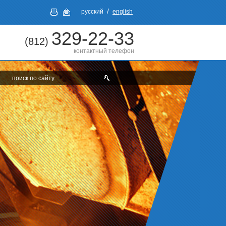
/
русский
english
329-22-33
(812)
контактный телефон