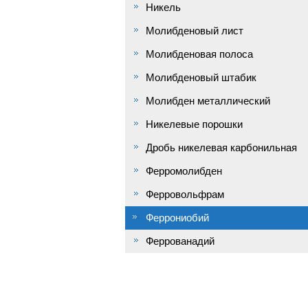
Никель
Молибденовый лист
Молибденовая полоса
Молибденовый штабик
Молибден металлический
Никелевые порошки
Дробь никелевая карбонильная
Ферромолибден
Ферровольфрам
Феррониобий
Феррованадий