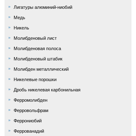
Лигатуры алюминий-ниобий
Медь
Никель
Молибденовый лист
Молибденовая полоса
Молибденовый штабик
Молибден металлический
Никелевые порошки
Дробь никелевая карбонильная
Ферромолибден
Ферровольфрам
Феррониобий
Феррованадий