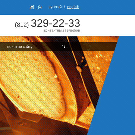
/
русский
english
329-22-33
(812)
контактный телефон