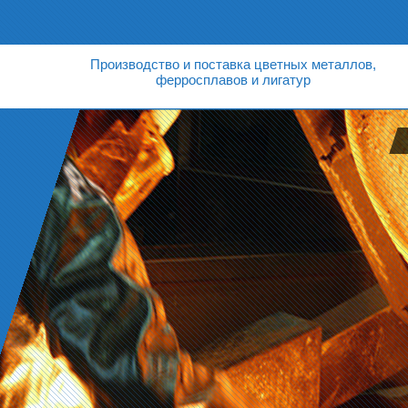
Производство и поставка цветных металлов,
ферросплавов и лигатур