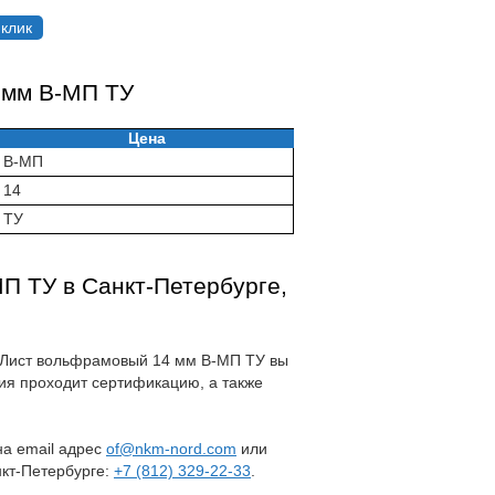
 клик
 мм В-МП ТУ
Цена
В-МП
14
ТУ
П ТУ в Санкт-Петербурге,
на Лист вольфрамовый 14 мм В-МП ТУ вы
ия проходит сертификацию, а также
 на email адрес
of@nkm-nord.com
или
нкт-Петербурге:
+7 (812) 329-22-33
.