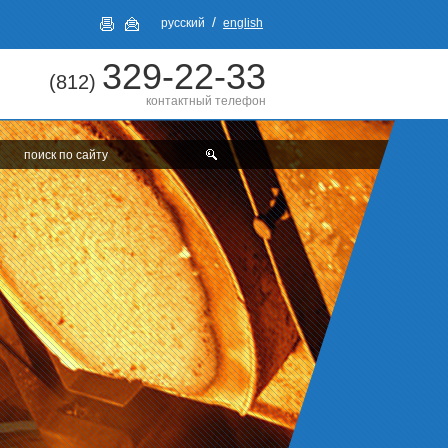
/
русский
english
329-22-33
(812)
контактный телефон