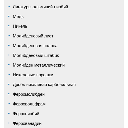
Лигатуры алюминий-ниобий
Медь
Никель
Молибденовый лист
Молибденовая полоса
Молибденовый штабик
Молибден металлический
Никелевые порошки
Дробь никелевая карбонильная
Ферромолибден
Ферровольфрам
Феррониобий
Феррованадий