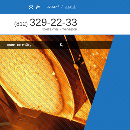
/
русский
english
329-22-33
(812)
контактный телефон