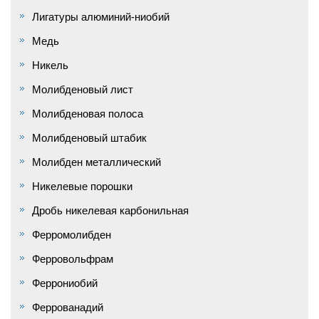
Лигатуры алюминий-ниобий
Медь
Никель
Молибденовый лист
Молибденовая полоса
Молибденовый штабик
Молибден металлический
Никелевые порошки
Дробь никелевая карбонильная
Ферромолибден
Ферровольфрам
Феррониобий
Феррованадий