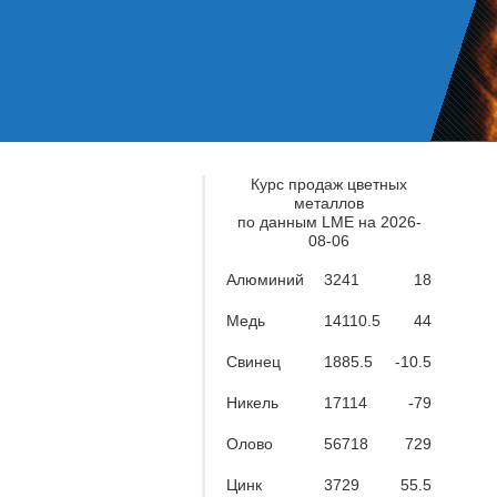
Курс продаж цветных
металлов
по данным LME на 2026-
08-06
Алюминий
3241
18
Медь
14110.5
44
Свинец
1885.5
-10.5
Никель
17114
-79
Олово
56718
729
Цинк
3729
55.5