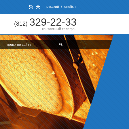
/
русский
english
329-22-33
(812)
контактный телефон