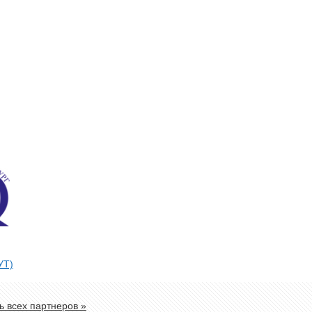
УТ)
ь всех партнеров »